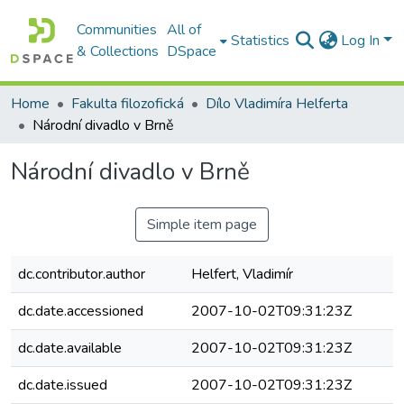
Communities
All of
Statistics
Log In
& Collections
DSpace
Home
Fakulta filozofická
Dílo Vladimíra Helferta
Národní divadlo v Brně
Národní divadlo v Brně
Simple item page
dc.contributor.author
Helfert, Vladimír
dc.date.accessioned
2007-10-02T09:31:23Z
dc.date.available
2007-10-02T09:31:23Z
dc.date.issued
2007-10-02T09:31:23Z