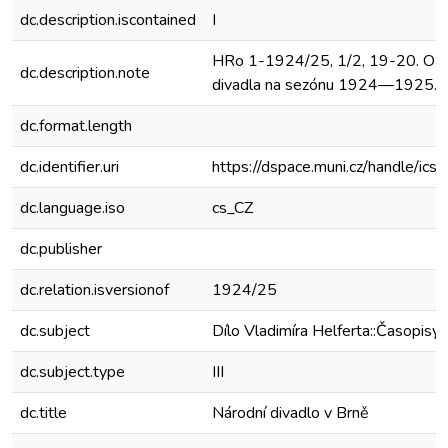
dc.description.iscontained
I
HRo 1-1924/25, 1/2, 19-20. O 
dc.description.note
divadla na sezónu 1924—1925.
dc.format.length
dc.identifier.uri
https://dspace.muni.cz/handle/ic
dc.language.iso
cs_CZ
dc.publisher
dc.relation.isversionof
1924/25
dc.subject
Dílo Vladimíra Helferta::Časopisy
dc.subject.type
III
dc.title
Národní divadlo v Brně