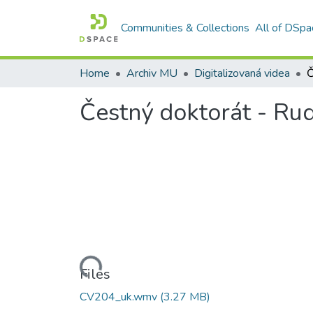
Communities & Collections
All of DSpa
Home
Archiv MU
Digitalizovaná videa
Čestný doktorát - Rud
Loading...
Files
CV204_uk.wmv
(3.27 MB)