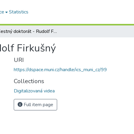
ce
Statistics
Čestný doktorát - Rudolf Firkušný
olf Firkušný
URI
https://dspace.muni.cz/handle/ics_muni_cz/99
Collections
Digitalizovaná videa
Full item page