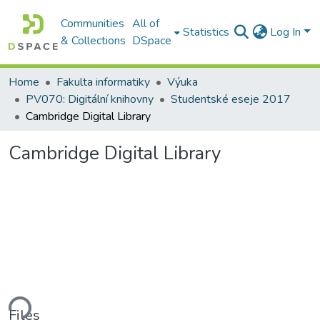
Communities
All of
Statistics
Log In
& Collections
DSpace
Home
Fakulta informatiky
Výuka
PV070: Digitální knihovny
Studentské eseje 2017
Cambridge Digital Library
Cambridge Digital Library
ding...
Files