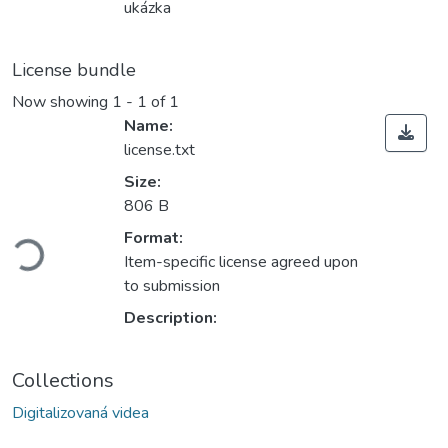
ukázka
License bundle
Now showing
1 - 1 of 1
Name:
license.txt
Size:
806 B
ading...
Format:
Item-specific license agreed upon
to submission
Description:
Collections
Digitalizovaná videa