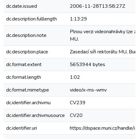
dc.date.issued
2006-11-28T13:58:27Z
dc.description.fulllength
1:13:29
Plnou verzi videonahrávky lze zí
dc.description.note
MU.
dc.description.place
Zasedací síň rektorátu MU, Bur
dc.format.extent
5653944 bytes
dc.format.length
1:02
dc.format.mimetype
video/x-ms-wmv
dc.identifier.archivmu
CV239
dc.identifier.archivmusource
CV20
dc.identifier.uri
https://dspace.muni.cz/handle/i