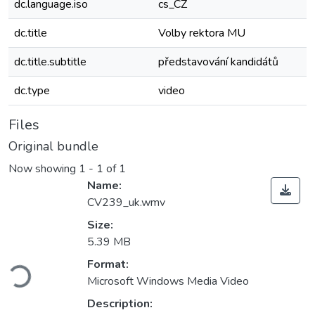
dc.language.iso
cs_CZ
dc.title
Volby rektora MU
dc.title.subtitle
představování kandidátů
dc.type
video
Files
Original bundle
Now showing
1 - 1 of 1
Name:
CV239_uk.wmv
Size:
5.39 MB
ading...
Format:
Microsoft Windows Media Video
Description: