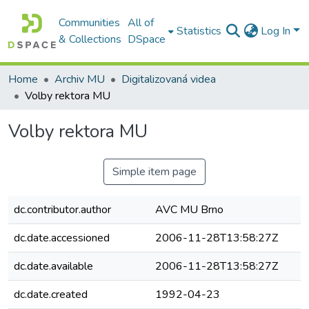
Communities
All of
Statistics
Log In
& Collections
DSpace
Home
Archiv MU
Digitalizovaná videa
Volby rektora MU
Volby rektora MU
Simple item page
dc.contributor.author
AVC MU Brno
dc.date.accessioned
2006-11-28T13:58:27Z
dc.date.available
2006-11-28T13:58:27Z
dc.date.created
1992-04-23