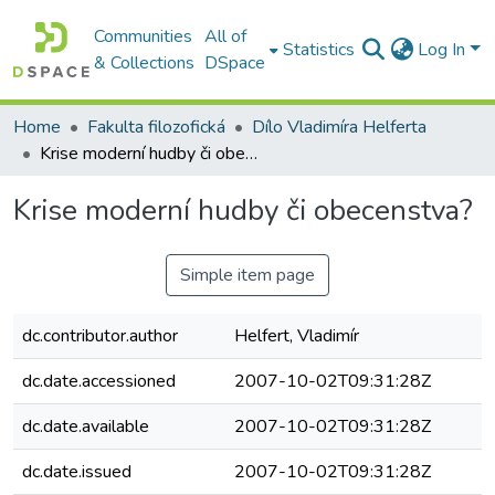
Communities
All of
Statistics
Log In
& Collections
DSpace
Home
Fakulta filozofická
Dílo Vladimíra Helferta
Krise moderní hudby či obecenstva?
Krise moderní hudby či obecenstva?
Simple item page
dc.contributor.author
Helfert, Vladimír
dc.date.accessioned
2007-10-02T09:31:28Z
dc.date.available
2007-10-02T09:31:28Z
dc.date.issued
2007-10-02T09:31:28Z