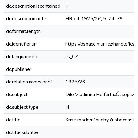
dc.description.iscontained
II
dc.description.note
HRo II-1925/26, 5, 74-79.
dc.format.length
dc.identifier.uri
https://dspace.muni.cz/handle/ic
dc.language.iso
cs_CZ
dc.publisher
dc.relation.isversionof
1925/26
dc.subject
Dílo Vladimíra Helferta::Časopisy
dc.subject.type
III
dc.title
Krise moderní hudby či obecenstv
dc.title.subtitle