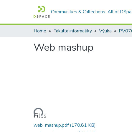
Communities & Collections
All of DSpa
Home
Fakulta informatiky
Výuka
PV070:
Web mashup
Loading...
Files
web_mashup.pdf
(170.81 KB)