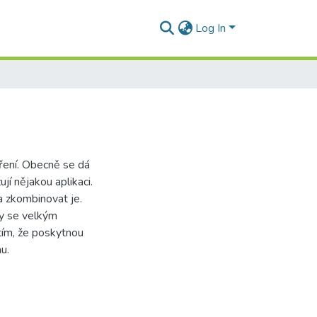
Log In
ření. Obecně se dá
jí nějakou aplikaci.
a zkombinovat je.
by se velkým
tím, že poskytnou
u.