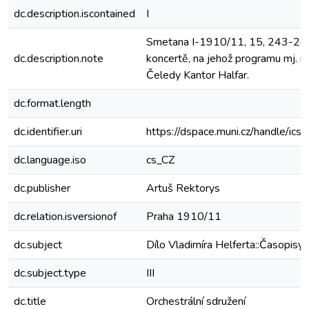
dc.description.iscontained
I
Smetana I-1910/11, 15, 243-244
dc.description.note
koncertě, na jehož programu mj. 
Čeledy Kantor Halfar.
dc.format.length
dc.identifier.uri
https://dspace.muni.cz/handle/ic
dc.language.iso
cs_CZ
dc.publisher
Artuš Rektorys
dc.relation.isversionof
Praha 1910/11
dc.subject
Dílo Vladimíra Helferta::Časopisy
dc.subject.type
III
dc.title
Orchestrální sdružení