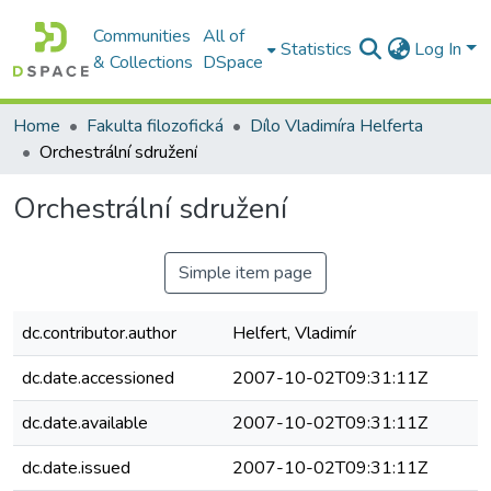
Communities
All of
Statistics
Log In
& Collections
DSpace
Home
Fakulta filozofická
Dílo Vladimíra Helferta
Orchestrální sdružení
Orchestrální sdružení
Simple item page
dc.contributor.author
Helfert, Vladimír
dc.date.accessioned
2007-10-02T09:31:11Z
dc.date.available
2007-10-02T09:31:11Z
dc.date.issued
2007-10-02T09:31:11Z