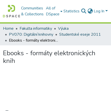
Communities
All of
Statistics
Log In
& Collections
DSpace
Home
Fakulta informatiky
Výuka
PV070: Digitální knihovny
Studentské eseje 2011
Ebooks - formáty elektronických knih
Ebooks - formáty elektronických
knih