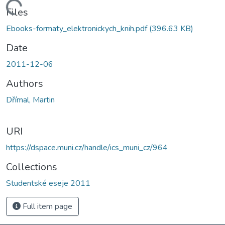
Loading...
Files
Ebooks-formaty_elektronickych_knih.pdf
(396.63 KB)
Date
2011-12-06
Authors
Dřímal, Martin
URI
https://dspace.muni.cz/handle/ics_muni_cz/964
Collections
Studentské eseje 2011
Full item page