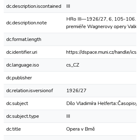
dc.description.iscontained
III
HRo III—1926/27, 6, 105-106. R
dc.description.note
premiéře Wagnerovy opery Valkýr
dc.format.length
dc.identifier.uri
https://dspace.muni.cz/handle/ic
dc.language.iso
cs_CZ
dc.publisher
dc.relation.isversionof
1926/27
dc.subject
Dílo Vladimíra Helferta::Časopisy
dc.subject.type
III
dc.title
Opera v Brně