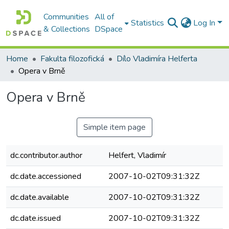
Communities
All of
Statistics
Log In
& Collections
DSpace
Home
Fakulta filozofická
Dílo Vladimíra Helferta
Opera v Brně
Opera v Brně
Simple item page
dc.contributor.author
Helfert, Vladimír
dc.date.accessioned
2007-10-02T09:31:32Z
dc.date.available
2007-10-02T09:31:32Z
dc.date.issued
2007-10-02T09:31:32Z