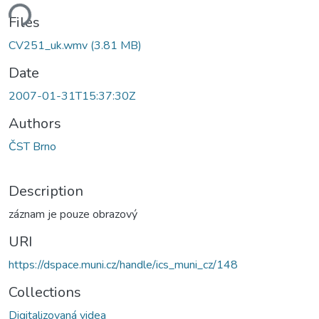
ding...
Files
CV251_uk.wmv
(3.81 MB)
Date
2007-01-31T15:37:30Z
Authors
ČST Brno
Description
záznam je pouze obrazový
URI
https://dspace.muni.cz/handle/ics_muni_cz/148
Collections
Digitalizovaná videa