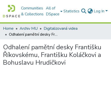
Communities
All of
Statistics
Log In
& Collections
DSpace
Home
Archiv MU
Digitalizovaná videa
Odhalení pamětní desky Františku Říkovskému, Františku Koláčkovi a Bohuslavu Hrudičkovi
Odhalení pamětní desky Františku
Říkovskému, Františku Koláčkovi a
Bohuslavu Hrudičkovi