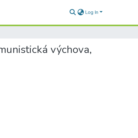
Log In
omunistická výchova,