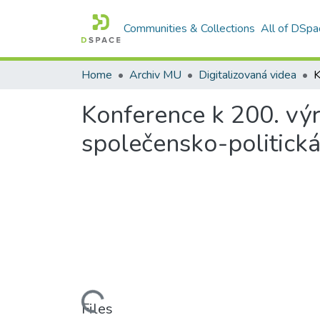
Communities & Collections
All of DSpa
Home
Archiv MU
Digitalizovaná videa
Konference k 200. výr
společensko-politická
Loading...
Files