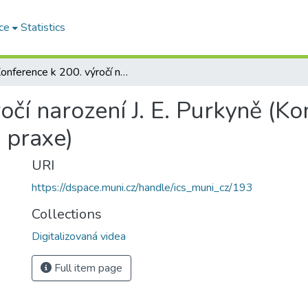
ce
Statistics
Konference k 200. výročí narození J. E. Purkyně (Komunistická výchova, společensko-politická praxe)
očí narození J. E. Purkyně (K
 praxe)
URI
https://dspace.muni.cz/handle/ics_muni_cz/193
Collections
Digitalizovaná videa
Full item page