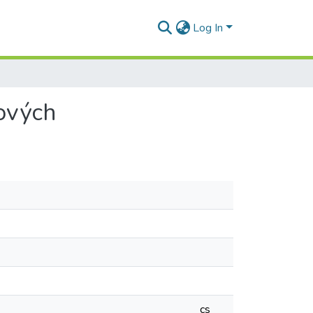
Log In
ových
cs