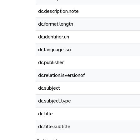
dc.description.note
dc.format.length
dc.identifier.uri
dc.language.iso
dc.publisher
dc.relation.isversionof
dc.subject
dc.subject.type
dc.title
dc.title.subtitle