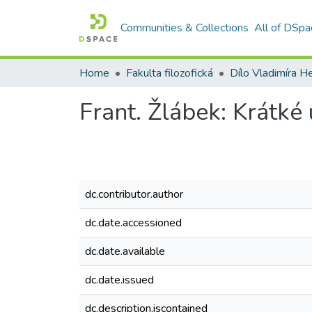
Communities & Collections
All of DSpa
Home
Fakulta filozofická
Dílo Vladimíra He
Frant. Žlábek: Krátk
dc.contributor.author
dc.date.accessioned
dc.date.available
dc.date.issued
dc.description.iscontained