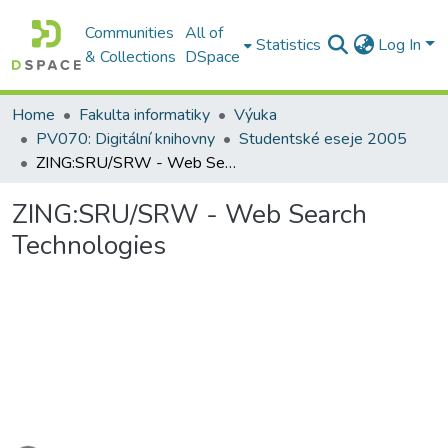
Communities
All of
Statistics
Log In
& Collections
DSpace
Home
Fakulta informatiky
Výuka
PV070: Digitální knihovny
Studentské eseje 2005
ZING:SRU/SRW - Web Search Technologies
ZING:SRU/SRW - Web Search
Technologies