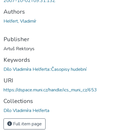
2007-10-02T09:31:13Z
Authors
Helfert, Vladimír
Publisher
Artuš Rektorys
Keywords
Dílo Vladimíra Helferta::Časopisy hudební
URI
https://dspace.muni.cz/handle/ics_muni_cz/653
Collections
Dílo Vladimíra Helferta
Full item page