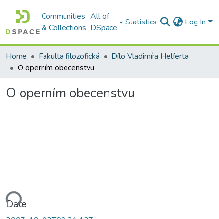
Communities
All of
Statistics
Log In
& Collections
DSpace
Home
Fakulta filozofická
Dílo Vladimíra Helferta
O operním obecenstvu
O operním obecenstvu
ading...
Date