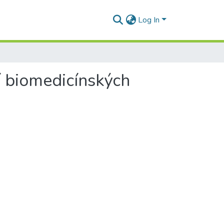
Log In
í biomedicínských