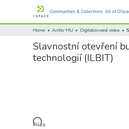
Communities & Collections
All of DSpa
Home
Archiv MU
Digitalizovaná videa
Slavnostní otevření b
technologií (ILBIT)
Loading...
Files