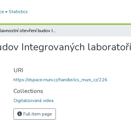
ce
Statistics
Slavnostní otevření budov Integrovaných laboratoří biomedicínských technologií (ILBIT)
udov Integrovaných laboratoř
URI
https://dspace.muni.cz/handle/ics_muni_cz/226
Collections
Digitalizovaná videa
Full item page