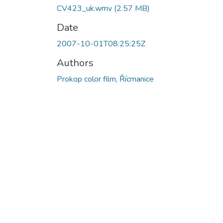
CV423_uk.wmv
(2.57 MB)
Date
2007-10-01T08:25:25Z
Authors
Prokop color film, Řícmanice