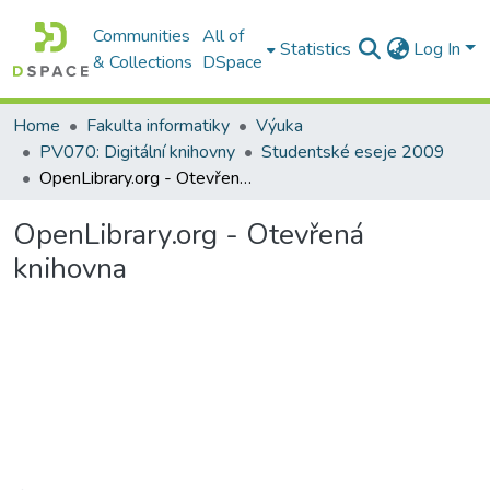
Communities
All of
Statistics
Log In
& Collections
DSpace
Home
Fakulta informatiky
Výuka
PV070: Digitální knihovny
Studentské eseje 2009
OpenLibrary.org - Otevřená knihovna
OpenLibrary.org - Otevřená
knihovna