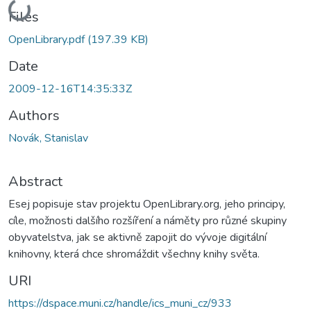
Loading...
Files
OpenLibrary.pdf
(197.39 KB)
Date
2009-12-16T14:35:33Z
Authors
Novák, Stanislav
Abstract
Esej popisuje stav projektu OpenLibrary.org, jeho principy,
cíle, možnosti dalšího rozšíření a náměty pro různé skupiny
obyvatelstva, jak se aktivně zapojit do vývoje digitální
knihovny, která chce shromáždit všechny knihy světa.
URI
https://dspace.muni.cz/handle/ics_muni_cz/933