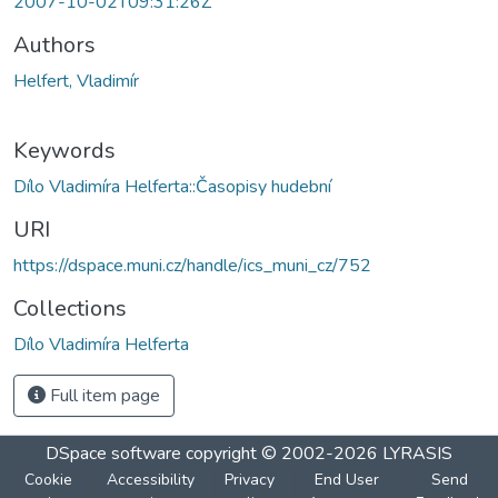
2007-10-02T09:31:26Z
Authors
Helfert, Vladimír
Keywords
Dílo Vladimíra Helferta::Časopisy hudební
URI
https://dspace.muni.cz/handle/ics_muni_cz/752
Collections
Dílo Vladimíra Helferta
Full item page
DSpace software
copyright © 2002-2026
LYRASIS
Cookie
Accessibility
Privacy
End User
Send