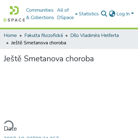
Communities
All of
Statistics
Log In
& Collections
DSpace
Home
Fakulta filozofická
Dílo Vladimíra Helferta
Ještě Smetanova choroba
Ještě Smetanova choroba
ding...
Date