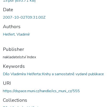
19.pdf
(893.71 KB)
Date
2007-10-02T09:31:00Z
Authors
Helfert, Vladimír
Publisher
nakladatelství Index
Keywords
Dílo Vladimíra Helferta::Knihy a samostatně vydané publikace
URI
https://dspace.muni.cz/handle/ics_muni_cz/555
Collections