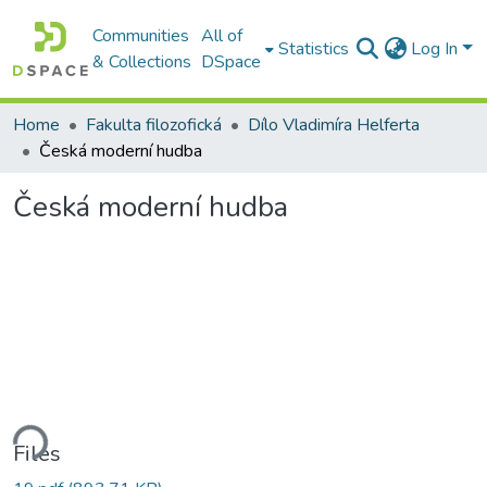
Communities
All of
Statistics
Log In
& Collections
DSpace
Home
Fakulta filozofická
Dílo Vladimíra Helferta
Česká moderní hudba
Česká moderní hudba
ding...
Files