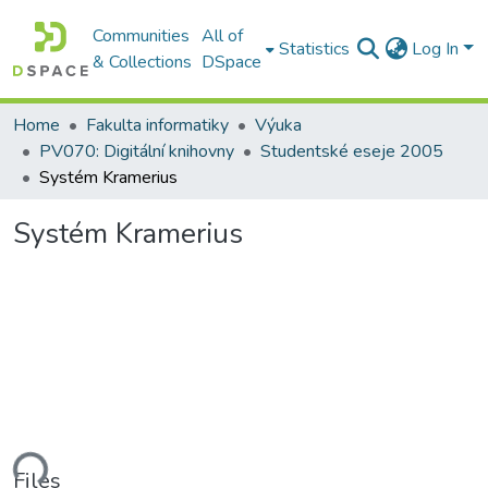
Communities
All of
Statistics
Log In
& Collections
DSpace
Home
Fakulta informatiky
Výuka
PV070: Digitální knihovny
Studentské eseje 2005
Systém Kramerius
Systém Kramerius
ding...
Files