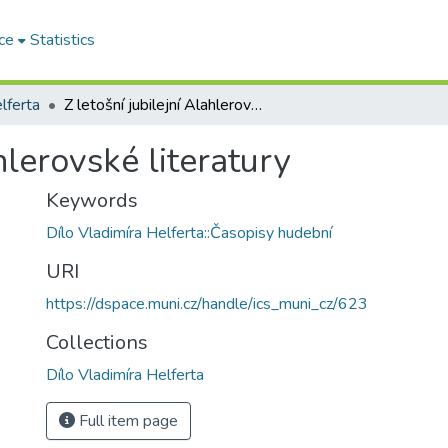
ce
Statistics
lferta
Z letošní jubilejní Alahlerovské literatury
hlerovské literatury
Keywords
Dílo Vladimíra Helferta::Časopisy hudební
URI
https://dspace.muni.cz/handle/ics_muni_cz/623
Collections
Dílo Vladimíra Helferta
Full item page