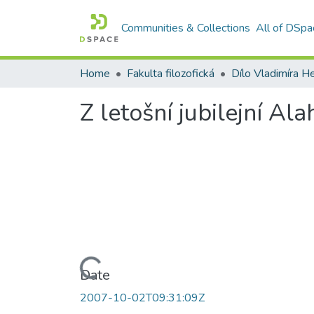
Communities & Collections
All of DSpa
Home
Fakulta filozofická
Dílo Vladimíra He
Z letošní jubilejní Ala
Loading...
Date
2007-10-02T09:31:09Z