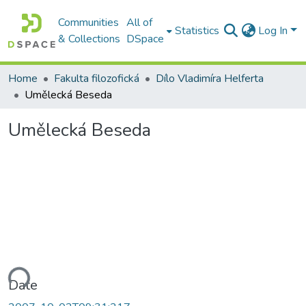
Communities
All of
Statistics
Log In
& Collections
DSpace
Home
Fakulta filozofická
Dílo Vladimíra Helferta
Umělecká Beseda
Umělecká Beseda
ading...
Date