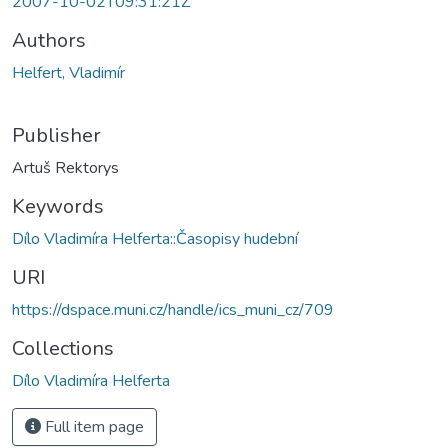
2007-10-02T09:31:21Z
Authors
Helfert, Vladimír
Publisher
Artuš Rektorys
Keywords
Dílo Vladimíra Helferta::Časopisy hudební
URI
https://dspace.muni.cz/handle/ics_muni_cz/709
Collections
Dílo Vladimíra Helferta
Full item page