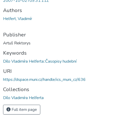
2007-10-02T09:31:11Z
Authors
Helfert, Vladimír
Publisher
Artuš Rektorys
Keywords
Dílo Vladimíra Helferta::Časopisy hudební
URI
https://dspace.muni.cz/handle/ics_muni_cz/636
Collections
Dílo Vladimíra Helferta
Full item page