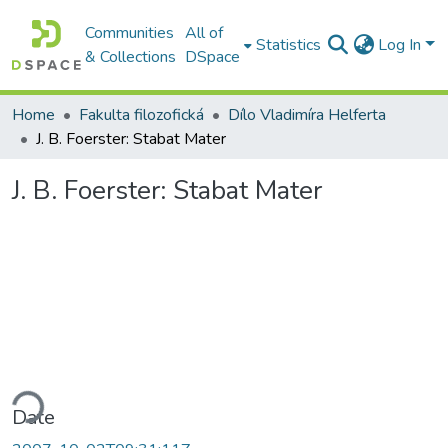
Communities
All of
Statistics
Log In
& Collections
DSpace
Home
Fakulta filozofická
Dílo Vladimíra Helferta
J. B. Foerster: Stabat Mater
J. B. Foerster: Stabat Mater
ding...
Date